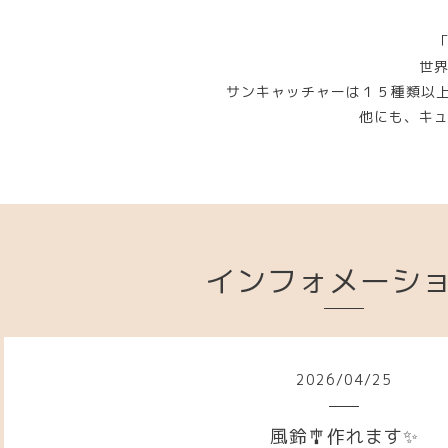
世
サンキャッチャーは１５種類以
他にも、キ
インフォメーシ
2026
/
04
/
25
風鈴🎐作れます✨